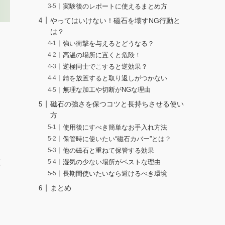
実験後のレポートに使えるまとめ方
やってはいけない！磁石を壊すNG行動と
は？
強い衝撃を与えるとどうなる？
高温の場所に置くと危険！
逆極同士でこすると逆効果？
錆を放置すると取り返しがつかない
無理な加工や切断がNGな理由
磁石の強さを保つコツと長持ちさせる使い
方
使用後にすべき簡単なお手入れ方法
保管時に使いたい“磁石カバー”とは？
他の磁石と重ねて保管する効果
磁
湿気の少ない場所がベストな理由
長期間使いたいなら避けるべき環境
まとめ