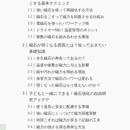
くする基本テクニック
強い磁石を使って再磁化する方法
磁石をこすって磁力を回復させる仕組み
電磁石を使ったパワーアップ術
ドライヤーNG！温度管理のポイント
複数の磁石を組み合わせる裏技
磁石が弱くなる原因とは？知っておきたい
基礎知識
永久磁石の寿命ってあるの？
温度や衝撃が磁力に与える影響
錆や汚れが磁力を弱める理由
保管方法で磁石のパワーは変わる
弱くなった磁石はもう使えないのか？
子どもと一緒にできる！磁石強化の自由研
究アイデア
使う道具と安全に配慮する準備
強い磁石にくっつけて磁力回復実験
何回こすれば磁力が戻る？記録の工夫
磁力の強さを測る簡単な方法