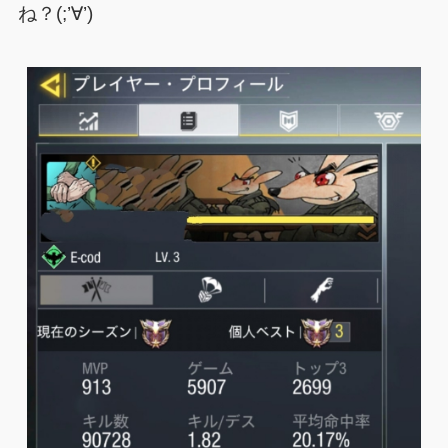
ね？(;’∀’)